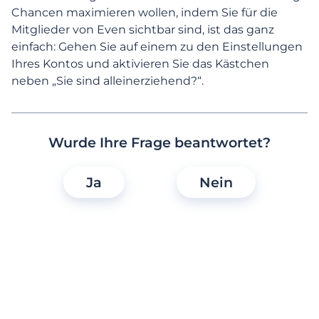
Anmeldung und erste Schritte
Chancen maximieren wollen, indem Sie für die
Mitglieder von Even sichtbar sind, ist das ganz
Mein Profil verwalten
einfach: Gehen Sie auf einem zu den Einstellungen
Ihres Kontos und aktivieren Sie das Kästchen
Persönliche Daten und
neben „Sie sind alleinerziehend?“.
Benachrichtigungen
Profilbeschreibung, Fotos &
Sprachaufzeichnungen
Wurde Ihre Frage beantwortet?
Profilsichtbarkeit und mehr
Ja
Nein
Auf welchen Diensten ist mein Profil
sichtbar?
Was ist der Unterschied zwischen NEU.DE
und Zweisam?