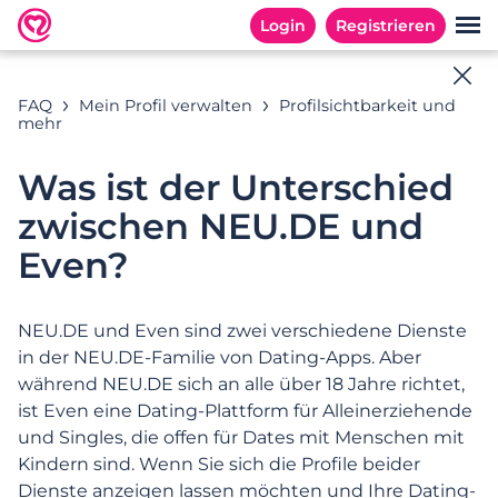
Login
Registrieren
Online-Hilfe
FAQ
Mein Profil verwalten
Profilsichtbarkeit und
mehr
Antworten auf Ihre Fragen
Was ist der Unterschied
zwischen NEU.DE und
Suchbeispiele: « Abonnement », «E-Mail Adresse », «
Even?
Registrierung »
NEU.DE und Even sind zwei verschiedene Dienste
in der NEU.DE-Familie von Dating-Apps. Aber
KATEGORIEN
HÄUFIG GESTELLTE FRAGEN
während NEU.DE sich an alle über 18 Jahre richtet,
ist Even eine Dating-Plattform für Alleinerziehende
Kategorien
und Singles, die offen für Dates mit Menschen mit
Kindern sind. Wenn Sie sich die Profile beider
Dienste anzeigen lassen möchten und Ihre Dating-