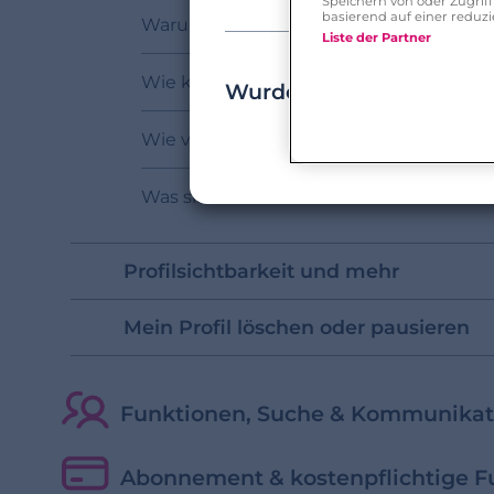
Speichern von oder Zugri
basierend auf einer redu
Warum wurde mein Foto abgelehnt?
Liste der Partner
Wie kann ich meine Profilbeschreibung
Wurde Ihre Frage beant
Wie verwalte ich meine Fotos auf NEU.
Was sind Werte?
Profilsichtbarkeit und mehr
Mein Profil löschen oder pausieren
Funktionen, Suche & Kommunikat
Abonnement & kostenpflichtige F