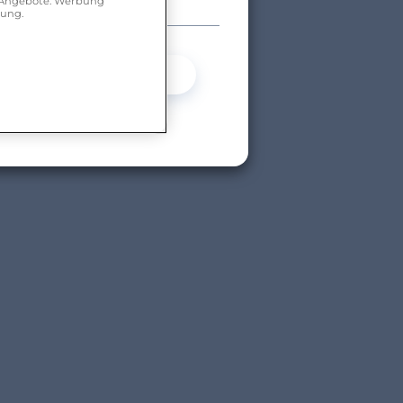
r Angebote. Werbung
hung.
Ja
Nein