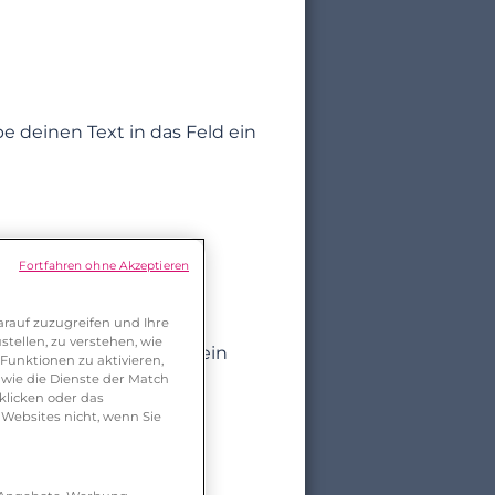
 deinen Text in das Feld ein
Fortfahren ohne Akzeptieren
rauf zuzugreifen und Ihre
tellen, zu verstehen, wie
 Text in die Box Erzähl ein
Funktionen zu aktivieren,
wie die Dienste der Match
klicken oder das
 Websites nicht, wenn Sie