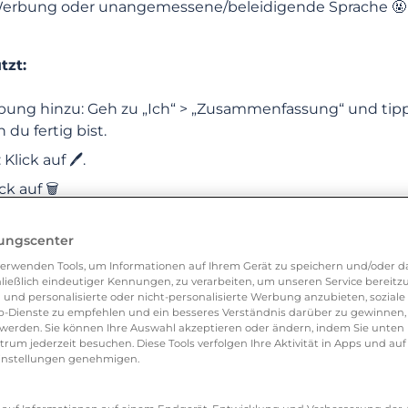
Werbung oder unangemessene/beleidigende Sprache 🤬
KATEGORIEN
HÄUFIG GESTELLTE FRAGEN
tzt:
bung hinzu: Geh zu „Ich“ > „Zusammenfassung“ und tippe
 du fertig bist.
lick auf 🖊️.
k auf 🗑️
lungscenter
 oder die App nutzt:
erwenden Tools, um Informationen auf Ihrem Gerät zu speichern und/oder da
igungen
ließlich eindeutiger Kennungen, zu verarbeiten, um unseren Service bereitzus
ipp auf Mein Profil > Mein Profil bearbeiten, gib deinen
 und personalisierte oder nicht-personalisierte Werbung anzubieten, soziale 
in und bestätige mit Weiter.
-Dienste zu empfehlen und ein besseres Verständnis darüber zu gewinnen, 
aufzeichnungen
erden. Sie können Ihre Auswahl akzeptieren oder ändern, indem Sie unten 
Tipp auf „…“ > Ändern
um jederzeit besuchen. Diese Tools verfolgen Ihre Aktivität in Apps und auf
eeinstellungen genehmigen.
p auf „…“ > Löschen
 entfernt oder geändert?