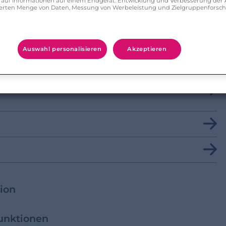
ff auf Informationen auf einem Endgerät. Entwicklung und Verbesserung de
zierten Menge von Daten, Messung von Werbeleistung und Zielgruppenforsc
 bearbeiten?
wortet?
Auswahl personalisieren
Akzeptieren
DE?
ion
unktionen