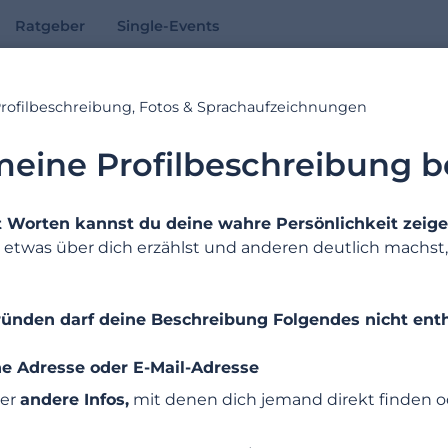
Ratgeber
Single-Events
rofilbeschreibung, Fotos & Sprachaufzeichnungen
Online-Hilfe
meine Profilbeschreibung b
Antworten auf Ihre Fragen
it Worten kannst du deine wahre Persönlichkeit zeige
du etwas über dich erzählst und anderen deutlich machst,
Suchbeispiele: « Abonnement », «E-Mail Adresse », « Registrierung »
gründen darf deine Beschreibung Folgendes nicht enth
e Adresse oder E-Mail-Adresse
er
andere Infos,
mit denen dich jemand direkt finden o