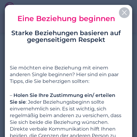
Eine Beziehung beginnen
Tipps
Tools
Ein Notfall?
Starke Beziehungen basieren auf
gegenseitigem Respekt
Sie möchten eine Beziehung mit einem
anderen Single beginnen? Hier sind ein paar
Tipps, die Sie beherzigen sollten:
NEU.DE ist für Sie
–
Holen Sie Ihre Zustimmung ein/ erteilen
da
Sie sie
: Jeder Beziehungsbeginn sollte
einvernehmlich sein. Es ist wichtig, sich
regelmäßig beim anderen zu versichern, dass
Sie sich beide die Beziehung wünschen.
Direkte verbale Kommunikation hilft Ihnen
beiden, die Grenzen der anderen Person zu