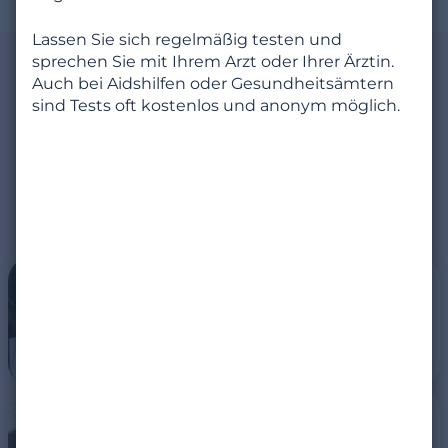
Lassen Sie sich regelmäßig testen und
sprechen Sie mit Ihrem Arzt oder Ihrer Ärztin.
Auch bei Aidshilfen oder Gesundheitsämtern
Sicherheitstipps
sind Tests oft kostenlos und anonym möglich.
NEU.DE hilft Ihnen, dabei, sicher
und sorgenfrei zu daten
Unsere wichtigsten
Ratschläge
Die Sicherheit Ihres Kontos
gewährleisten