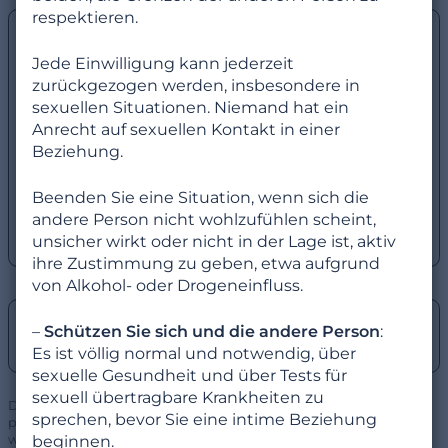
respektieren.
Durchlebst du aufgrund von psychischen
Problemen, Traumata, Gewalt oder
Jede Einwilligung kann jederzeit
Übergriffen gerade eine schwierige Zeit?
zurückgezogen werden, insbesondere in
Hier findest du Unterstützung.
sexuellen Situationen. Niemand hat ein
Througline ist ein Netzwerk von kostenlosen
Anrecht auf sexuellen Kontakt in einer
und diskreten Hotlines.
Beziehung.
👉 Hol dir jetzt Hilfe
Beenden Sie eine Situation, wenn sich die
Bitte beachte: Die Hotlines sind
andere Person nicht wohlzufühlen scheint,
unabhängige Dienste und stehen in keiner
Verbindung zu NEU.DE.
unsicher wirkt oder nicht in der Lage ist, aktiv
ihre Zustimmung zu geben, etwa aufgrund
von Alkohol- oder Drogeneinfluss.
Wenn du Hilfe bezüglich deines NEU.DE-
–
Schützen Sie sich und die andere Person
:
Kontos brauchst,
klicke hier
.
Es ist völlig normal und notwendig, über
sexuelle Gesundheit und über Tests für
sexuell übertragbare Krankheiten zu
Datenschutzhinweis: ThroughLine sammelt keine
sprechen, bevor Sie eine intime Beziehung
personenbezogenen Daten und gibt diese auch nicht an NEU.DE
weiter.
beginnen.