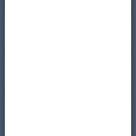
Ein Profil blockieren oder
Blockierungen aufheben
Ein Profil melden
Die Sichtbarkeit lhres Profils
anpassen