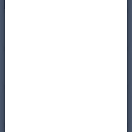
Ein Profil blockieren oder
Blockierungen aufheben
Ein Profil melden
Die Sichtbarkeit lhres Profils
anpassen