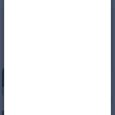
Sicherheitstipps
NEU.DE hilft Ihnen, dabei, sicher
und sorgenfrei zu daten
Unsere wichtigsten
Ratschläge
Die Sicherheit Ihres Kontos
gewährleisten