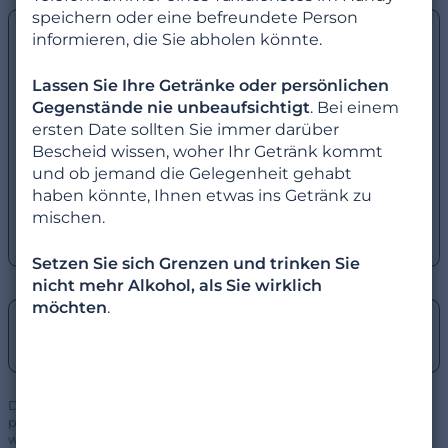
speichern oder eine befreundete Person
Durchlebst du aufgrund von psychischen
informieren, die Sie abholen könnte.
Problemen, Traumata, Gewalt oder
Übergriffen gerade eine schwierige Zeit?
Lassen Sie Ihre Getränke oder persönlichen
Hier findest du Unterstützung.
Gegenstände nie unbeaufsichtigt
. Bei einem
Througline ist ein Netzwerk von kostenlosen
ersten Date sollten Sie immer darüber
und diskreten Hotlines.
Bescheid wissen, woher Ihr Getränk kommt
👉 Hol dir jetzt Hilfe
und ob jemand die Gelegenheit gehabt
haben könnte, Ihnen etwas ins Getränk zu
Bitte beachte: Die Hotlines sind
mischen.
unabhängige Dienste und stehen in keiner
Verbindung zu NEU.DE.
Setzen Sie sich Grenzen und trinken Sie
nicht mehr Alkohol, als Sie wirklich
möchten
.
Wenn du Hilfe bezüglich deines NEU.DE-
Kontos brauchst,
klicke hier
.
Datenschutzhinweis: ThroughLine sammelt keine
personenbezogenen Daten und gibt diese auch nicht an NEU.DE
weiter.