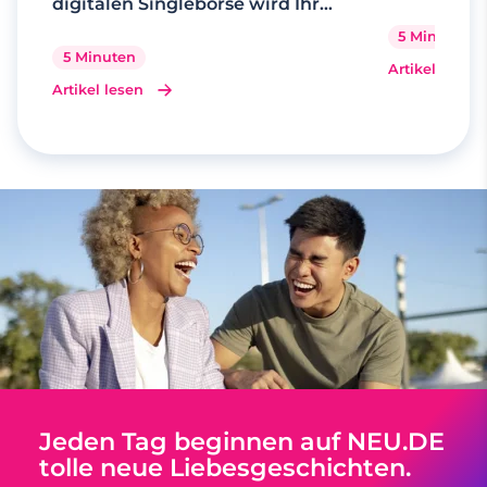
digitalen Singlebörse wird Ihr
Traum wahr
5 Minuten
5 Minuten
Artikel lesen
Artikel lesen
Jeden Tag beginnen auf NEU.DE
tolle neue Liebesgeschichten.