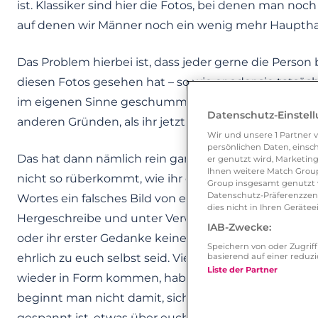
ist. Klassiker sind hier die Fotos, bei denen man no
auf denen wir Männer noch ein wenig mehr Hauptha
Das Problem hierbei ist, dass jeder gerne die Person 
diesen Fotos gesehen hat – so wie er oder sie tatsä
im eigenen Sinne geschummelt hat, kann das schnell 
Datenschutz-Einstel
anderen Gründen, als ihr jetzt vielleicht vermuten wü
Wir und unsere
1
Partner v
persönlichen Daten, einsch
Das hat dann nämlich rein gar nichts damit zu tun, wi
er genutzt wird, Marketing
Ihnen weitere Match Group
nicht so rüberkommt, wie ihr euch online optisch prä
Group insgesamt genutzt w
Datenschutz-Präferenzzentr
Wortes ein falsches Bild von euch vermittelt. Wenn 
dies nicht in Ihren Gerät
Hergeschreibe und unter Verwendung dieser Fotos e
IAB-Zwecke:
oder ihr erster Gedanke keine Beurteilung eures Aus
Speichern von oder Zugri
basierend auf einer redu
ehrlich zu euch selbst seid. Viele werden dann anfang
Liste der Partner
wieder in Form kommen, hab´s die letzte Zeit nur ver
beginnt man nicht damit, sich zu verteidigen. Ein D
gespannt ist, etwas über euch zu erfahren und euc