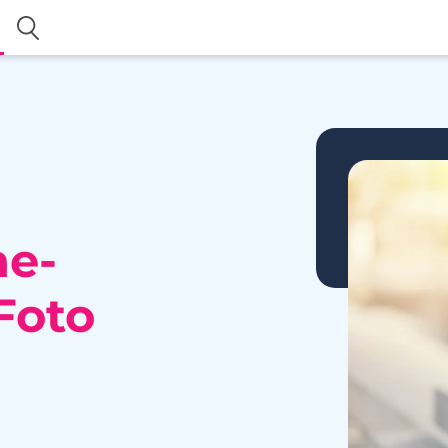
ne-
 Foto