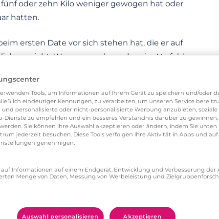
ch fünf oder zehn Kilo weniger gewogen hat oder
ar hatten.
beim ersten Date vor sich stehen hat, die er auf
chlich aussieht. Wenn man aber schon im Vorfeld
für einen eisigen Start sorgen. Und zwar aus
lungscenter
rdet.
erwenden Tools, um Informationen auf Ihrem Gerät zu speichern und/oder da
ließlich eindeutiger Kennungen, zu verarbeiten, um unseren Service bereitzus
e ihr ausseht. Es geht schlicht darum, dass ihr
 und personalisierte oder nicht-personalisierte Werbung anzubieten, soziale 
-Dienste zu empfehlen und ein besseres Verständnis darüber zu gewinnen, 
sentiert habt. Ihr habt im wahrsten Sinne des
erden. Sie können Ihre Auswahl akzeptieren oder ändern, indem Sie unten 
um jederzeit besuchen. Diese Tools verfolgen Ihre Aktivität in Apps und auf
ihr dann nach einigem netten Hin- und
eeinstellungen genehmigen.
uren Schwarm persönlich kennenlernt, ist sein
sehens, sondern der Eindruck, dass ihr nicht
ff auf Informationen auf einem Endgerät. Entwicklung und Verbesserung de
zierten Menge von Daten, Messung von Werbeleistung und Zielgruppenforsc
en, sich zu verteidigen: „Keine Sorge, ich werde
nachlässigt“. Das muss gar nicht sein. Ein Date
ate fängt damit an, dass das Gegenüber
Auswahl personalisieren
Akzeptieren
h und euer Leben kennenlernen möchte.