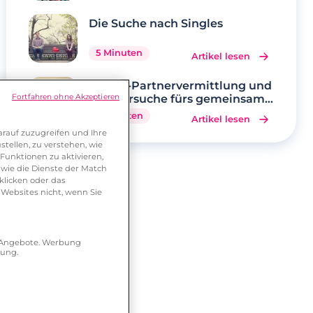
Die Suche nach Singles
5 Minuten
Artikel lesen
Online-Partnervermittlung und
Partnersuche fürs gemeinsame
Fortfahren ohne Akzeptieren
Glück
6 Minuten
Artikel lesen
rauf zuzugreifen und Ihre
tellen, zu verstehen, wie
Funktionen zu aktivieren,
wie die Dienste der Match
klicken oder das
 Websites nicht, wenn Sie
r Angebote. Werbung
hung.