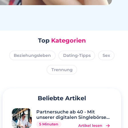
Top
Kategorien
Beziehungsleben
Dating-Tipps
Sex
Trennung
Beliebte Artikel
Partnersuche ab 40 - Mit
unserer digitalen Singlebörse
wird Ihr Traum wahr
5 Minuten
Artikel lesen