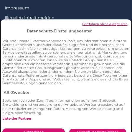
Impressum
Illegalen Inhalt melden
Fortfahren ohne Akzeptieren
Love everywhere
Datenschutz-Einstellungscenter
Wir und unsere
1
Partner verwenden Tools, um Informationen auf Ihrem
Gerät zu speichern und/oder darauf zuzugreifen und Ihre persönlichen
Daten, einschließlich eindeutiger Kennungen, zu verarbeiten, um unseren
Kostenlose Partnersuche
Service bereitzustellen, zu verstehen, wie er genutzt wird, Marketing und
personalisierte oder nicht-personalisierte Werbung anzubieten, soziale
Funktionen zu aktivieren, Ihnen weitere Match Group-Dienste zu
Partnersuche ab 60
empfehlen und ein besseres Verständnis darüber zu gewinnen, wie die
Dienste der Match Group insgesamt genutzt werden. Sie können Ihre
Partnersuche ab 40
Auswahl akzeptieren oder ändern, indem Sie unten klicken oder das
Datenschutz-Präferenzzentrum jederzeit besuchen. Diese Tools verfolgen
Ihre Aktivität in Apps und auf Websites nicht, wenn Sie dies nicht in Ihren
Partnersuche ab 50
Geräteeinstellungen genehmigen.
Triff Singles in Berlin
IAB-Zwecke:
Triff Singles in Hamburg
Speichern von oder Zugriff auf Informationen auf einem Endgerät.
Entwicklung und Verbesserung der Angebote. Werbung basierend auf
Triff Singles in München
einer reduzierten Menge von Daten, Messung von Werbeleistung und
Zielgruppenforschung.
Liste der Partner
© 2026 by neu.de. Alle Rechte vorbehalten. A
meetic
network site.