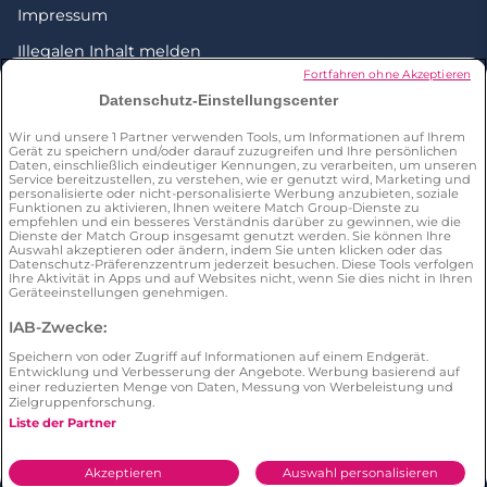
Impressum
Illegalen Inhalt melden
Fortfahren ohne Akzeptieren
Love everywhere
Datenschutz-Einstellungscenter
Wir und unsere
1
Partner verwenden Tools, um Informationen auf Ihrem
Gerät zu speichern und/oder darauf zuzugreifen und Ihre persönlichen
Daten, einschließlich eindeutiger Kennungen, zu verarbeiten, um unseren
Kostenlose Partnersuche
Service bereitzustellen, zu verstehen, wie er genutzt wird, Marketing und
personalisierte oder nicht-personalisierte Werbung anzubieten, soziale
Funktionen zu aktivieren, Ihnen weitere Match Group-Dienste zu
Partnersuche ab 60
empfehlen und ein besseres Verständnis darüber zu gewinnen, wie die
Dienste der Match Group insgesamt genutzt werden. Sie können Ihre
Partnersuche ab 40
Auswahl akzeptieren oder ändern, indem Sie unten klicken oder das
Datenschutz-Präferenzzentrum jederzeit besuchen. Diese Tools verfolgen
Ihre Aktivität in Apps und auf Websites nicht, wenn Sie dies nicht in Ihren
Partnersuche ab 50
Geräteeinstellungen genehmigen.
Triff Singles in Berlin
IAB-Zwecke:
Triff Singles in Hamburg
Speichern von oder Zugriff auf Informationen auf einem Endgerät.
Entwicklung und Verbesserung der Angebote. Werbung basierend auf
Triff Singles in München
einer reduzierten Menge von Daten, Messung von Werbeleistung und
Zielgruppenforschung.
Liste der Partner
© 2026 by neu.de. Alle Rechte vorbehalten. A
meetic
network site.
Akzeptieren
Auswahl personalisieren