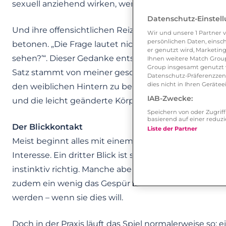
sexuell anziehend wirken, wenn das Gesamtpaket s
Datenschutz-Einstel
Und ihre offensichtlichen Reize sollte eine Frau, die
Wir und unsere
1
Partner v
persönlichen Daten, einsch
betonen. „Die Frage lautet nicht: ‚Ist mein Po zu gr
er genutzt wird, Marketing
sehen?’“. Dieser Gedanke entspringt jetzt nicht me
Ihnen weitere Match Group
Group insgesamt genutzt w
Satz stammt von meiner geschätzten Kollegin und Fl
Datenschutz-Präferenzzentr
dies nicht in Ihren Gerät
den weiblichen Hintern zu betonen, sind hochhacki
IAB-Zwecke:
und die leicht geänderte Körperhaltung wirkt er da
Speichern von oder Zugri
basierend auf einer redu
Der Blickkontakt
Liste der Partner
Meist beginnt alles mit einem Blick. Eine Frau, die e
Interesse. Ein dritter Blick ist schon fast ein Wurf m
instinktiv richtig. Manche aber auch nicht. Vorsich
zudem ein wenig das Gespür für männliches Flirtverh
werden – wenn sie dies will.
Doch in der Praxis läuft das Spiel normalerweise so: e