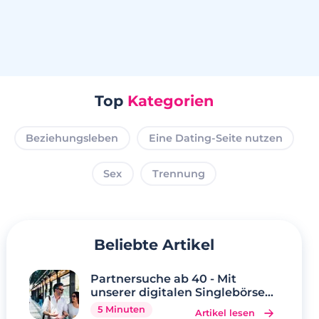
Top
Kategorien
Beziehungsleben
Eine Dating-Seite nutzen
Sex
Trennung
Beliebte Artikel
Partnersuche ab 40 - Mit
unserer digitalen Singlebörse
wird Ihr Traum wahr
5 Minuten
Artikel lesen