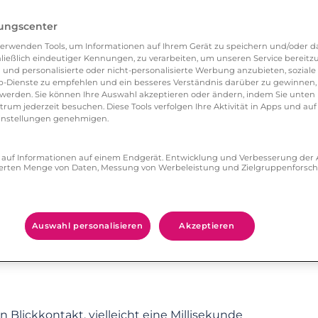
timmt.
lungscenter
 auf Männerfang ist, nicht verbergen, sondern
erwenden Tools, um Informationen auf Ihrem Gerät zu speichern und/oder da
ließlich eindeutiger Kennungen, zu verarbeiten, um unseren Service bereitzus
oß?‘ , sondern: ‚Können Männer ihn gut genug
 und personalisierte oder nicht-personalisierte Werbung anzubieten, soziale 
inem Männergehirn, sondern der schöne freche
-Dienste zu empfehlen und ein besseres Verständnis darüber zu gewinnen, 
erden. Sie können Ihre Auswahl akzeptieren oder ändern, indem Sie unten 
irtexpertin Nina Deißler. Prima geeignet, um
um jederzeit besuchen. Diese Tools verfolgen Ihre Aktivität in Apps und auf
eeinstellungen genehmigen.
ge Schuhe, denn durch die Streckung der Beine
mit um rund 25 Prozent üppiger.
ff auf Informationen auf einem Endgerät. Entwicklung und Verbesserung de
zierten Menge von Daten, Messung von Werbeleistung und Zielgruppenforsc
inen Mann mehr als einmal anschaut, signalisiert
it dem Lasso. Viele Männer interpretieren das
Auswahl personalisieren
Akzeptieren
t: Männer sind keine Hellseher, und manche haben
alten verloren. Dann muss frau deutlicher
in Blickkontakt, vielleicht eine Millisekunde