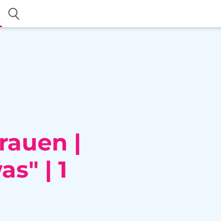
rauen |
s" | 1