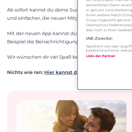
persönlichen Daten, einsch
Ab sofort kannst du deine Suchanfragen abspeichern.
er genutzt wird, Marketing
Ihnen weitere Match Group
und einfacher, die neuen Mitglieder finden, die du fin
Group insgesamt genutzt w
Datenschutz-Präferenzzentr
dies nicht in Ihren Gerät
Mit der neuen App kannst du nun auch deine Profil
IAB-Zwecke:
Beispiel die Benachrichtigungen an- und ausschalte
Speichern von oder Zugri
basierend auf einer redu
Liste der Partner
Wir wünschen dir viel Spaß bei der mobilen Partners
Nichts wie ran:
Hier kannst du die neue App für d