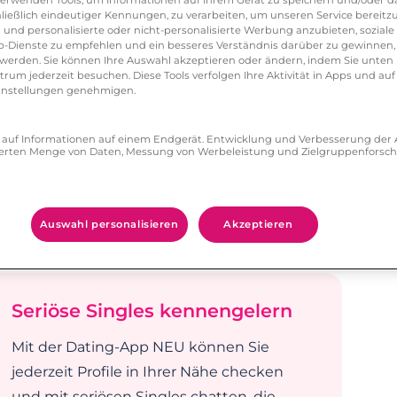
ließlich eindeutiger Kennungen, zu verarbeiten, um unseren Service bereitzus
 Einmal definiert kannst du somit viel schneller
 und personalisierte oder nicht-personalisierte Werbung anzubieten, soziale 
-Dienste zu empfehlen und ein besseres Verständnis darüber zu gewinnen, 
den willst.
erden. Sie können Ihre Auswahl akzeptieren oder ändern, indem Sie unten 
um jederzeit besuchen. Diese Tools verfolgen Ihre Aktivität in Apps und auf
eeinstellungen genehmigen.
einstellungen mobil bearbeiten und zum
n.
ff auf Informationen auf einem Endgerät. Entwicklung und Verbesserung de
zierten Menge von Daten, Messung von Werbeleistung und Zielgruppenforsc
uche.
ein Android Handy downloaden.
Auswahl personalisieren
Akzeptieren
Seriöse Singles kennengelern
Mit der Dating-App NEU können Sie
jederzeit Profile in Ihrer Nähe checken
und mit seriösen Singles chatten, die