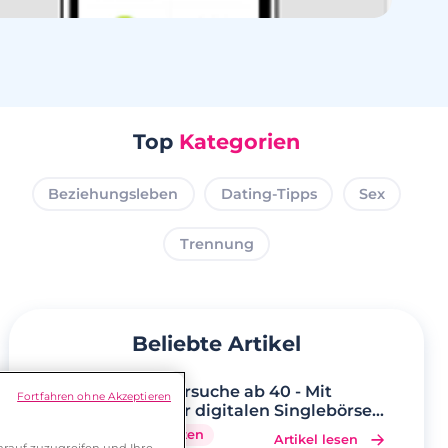
Top
Kategorien
Beziehungsleben
Dating-Tipps
Sex
Trennung
Beliebte Artikel
Partnersuche ab 40 - Mit
Fortfahren ohne Akzeptieren
unserer digitalen Singlebörse
wird Ihr Traum wahr
5 Minuten
Artikel lesen
rauf zuzugreifen und Ihre