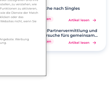
tellen, zu verstehen, wie
Die Suche nach Singles
Funktionen zu aktivieren,
wie die Dienste der Match
klicken oder das
5 Minuten
Artikel lesen
 Websites nicht, wenn Sie
Online-Partnervermittlung und
Partnersuche fürs gemeinsame
r Angebote. Werbung
Glück
6 Minuten
Artikel lesen
hung.