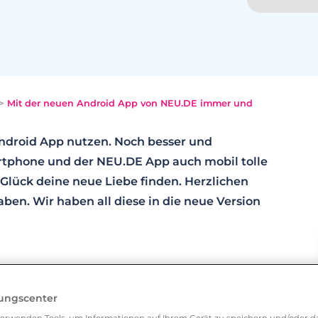
>
Mit der neuen Android App von NEU.DE immer und
Android App nutzen. Noch besser und
rtphone und der NEU.DE App auch mobil tolle
Glück deine neue Liebe finden. Herzlichen
aben. Wir haben all diese in die neue Version
t mit vielen nützlichen Kriterien, wie
lungscenter
erweitert worden.
erwenden Tools, um Informationen auf Ihrem Gerät zu speichern und/oder da