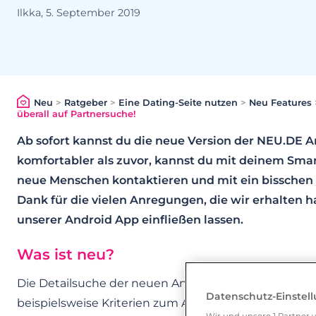
Ilkka, 5. September 2019
Neu
>
Ratgeber
>
Eine Dating-Seite nutzen
>
Neu Features
überall auf Partnersuche!
Ab sofort kannst du die neue Version der NEU.DE 
komfortabler als zuvor, kannst du mit deinem Sma
neue Menschen kontaktieren und mit ein bisschen 
Dank für die vielen Anregungen, die wir erhalten h
unserer Android App einfließen lassen.
Was ist neu?
Die Detailsuche der neuen Android App von NEU.DE is
Datenschutz-Einstel
beispielsweise Kriterien zum Aussehen und Hobbys, 
Wir und unsere
1
Partner v