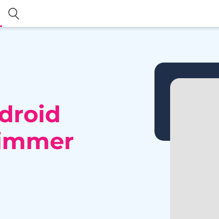
droid
 immer