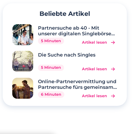
Beliebte Artikel
Partnersuche ab 40 - Mit
unserer digitalen Singlebörse
wird Ihr Traum wahr
5 Minuten
Artikel lesen
Die Suche nach Singles
5 Minuten
Artikel lesen
Online-Partnervermittlung und
Partnersuche fürs gemeinsame
Glück
6 Minuten
Artikel lesen