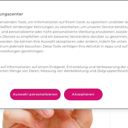
hlen und entspannt zu wirken. Außerdem
lungscenter
ation heraus, ob Sie beide zueinander passen,
erwenden Tools, um Informationen auf Ihrem Gerät zu speichern und/oder da
 Sie die folgenden Fragen und notieren Sie
ließlich eindeutiger Kennungen, zu verarbeiten, um unseren Service bereitzus
aben. Am Ende erfahren Sie das ideale
 und personalisierte oder nicht-personalisierte Werbung anzubieten, soziale 
-Dienste zu empfehlen und ein besseres Verständnis darüber zu gewinnen, 
erden. Sie können Ihre Auswahl akzeptieren oder ändern, indem Sie unten 
um jederzeit besuchen. Diese Tools verfolgen Ihre Aktivität in Apps und auf
eeinstellungen genehmigen.
ff auf Informationen auf einem Endgerät. Entwicklung und Verbesserung de
zierten Menge von Daten, Messung von Werbeleistung und Zielgruppenforsc
Auswahl personalisieren
Akzeptieren