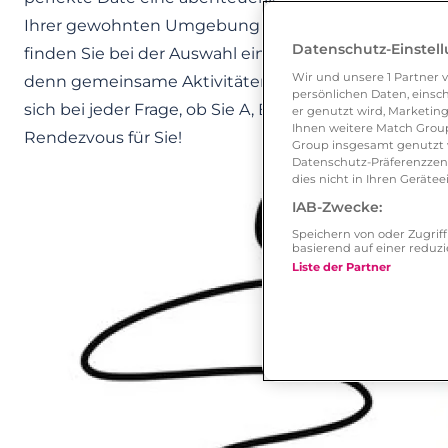
Ihrer gewohnten Umgebung sind, um sich wohlzufü
Datenschutz-Einstel
finden Sie bei der Auswahl einer passenden Date-Loc
Wir und unsere
1
Partner v
denn gemeinsame Aktivitäten verbinden Beantworten
persönlichen Daten, einsch
sich bei jeder Frage, ob Sie A, B, C oder D gewählt h
er genutzt wird, Marketing
Ihnen weitere Match Group
Rendezvous für Sie!
Group insgesamt genutzt w
Datenschutz-Präferenzzentr
dies nicht in Ihren Gerät
IAB-Zwecke:
Speichern von oder Zugri
basierend auf einer redu
Liste der Partner