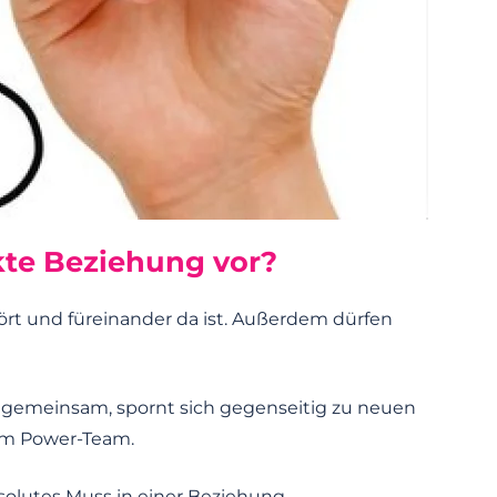
ekte Beziehung vor?
hört und füreinander da ist. Außerdem dürfen
 gemeinsam, spornt sich gegenseitig zu neuen
em Power-Team.
solutes Muss in einer Beziehung.