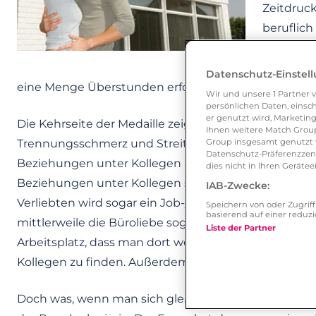
Zeitdruck
beruflich
gerade be
laufen, 
Datenschutz-Einstel
eine Menge Überstunden erfordern, keine schlechte
Wir und unsere
1
Partner v
persönlichen Daten, einsch
er genutzt wird, Marketing
Die Kehrseite der Medaille zeigt sich, wenn die Bezi
Ihnen weitere Match Group
Trennungsschmerz und Streitereien auch mit in d
Group insgesamt genutzt w
Datenschutz-Präferenzzentr
Beziehungen unter Kollegen auch bei Chefs nicht g
dies nicht in Ihren Gerät
Beziehungen unter Kollegen sogar in einigen Unte
IAB-Zwecke:
Verliebten wird sogar ein Job-/Abteilungswechsel na
Speichern von oder Zugri
basierend auf einer redu
mittlerweile die Büroliebe sogar die Zukunft ist. Man
Liste der Partner
Arbeitsplatz, dass man dort wenigstens eine gute Ch
Kollegen zu finden. Außerdem sagen wieder Statistik
Doch was, wenn man sich gleich in den Vorgesetzten