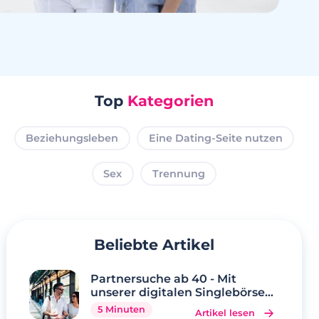
Top
Kategorien
Beziehungsleben
Eine Dating-Seite nutzen
Sex
Trennung
Beliebte Artikel
Partnersuche ab 40 - Mit
unserer digitalen Singlebörse
wird Ihr Traum wahr
5 Minuten
Artikel lesen