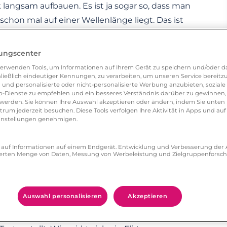
 langsam aufbauen. Es ist ja sogar so, dass man
 schon mal auf einer Wellenlänge liegt. Das ist
i Jobs, die beispielsweise im Schichtbetrieb
mit Wochenendarbeit verbunden sind oder gar
lungscenter
 Sache.
erwenden Tools, um Informationen auf Ihrem Gerät zu speichern und/oder da
ließlich eindeutiger Kennungen, zu verarbeiten, um unseren Service bereitzus
 und personalisierte oder nicht-personalisierte Werbung anzubieten, soziale 
ehung dann nicht (mehr) funktioniert, gar
-Dienste zu empfehlen und ein besseres Verständnis darüber zu gewinnen, 
en Job genommen werden. Das macht
erden. Sie können Ihre Auswahl akzeptieren oder ändern, indem Sie unten 
um jederzeit besuchen. Diese Tools verfolgen Ihre Aktivität in Apps und auf
erade zum Lieblingsthema. Ganz häufig sind
eeinstellungen genehmigen.
rnehmen untersagt bzw. einem der beiden
he gelegt. Der
Stern
weiß dazu aber, dass
ff auf Informationen auf einem Endgerät. Entwicklung und Verbesserung de
zierten Menge von Daten, Messung von Werbeleistung und Zielgruppenforsc
 verbringt heutzutage so viel Zeit am
ance hat, den Partner fürs Leben unter den
en, dass Bürolieben länger halten sollen…
Auswahl personalisieren
Akzeptieren
 oder obersten Chef verliebt? Dann wird es in