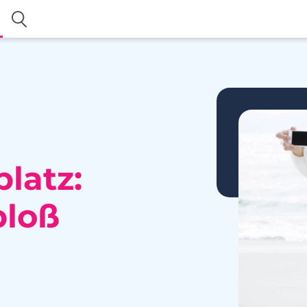
latz:
bloß