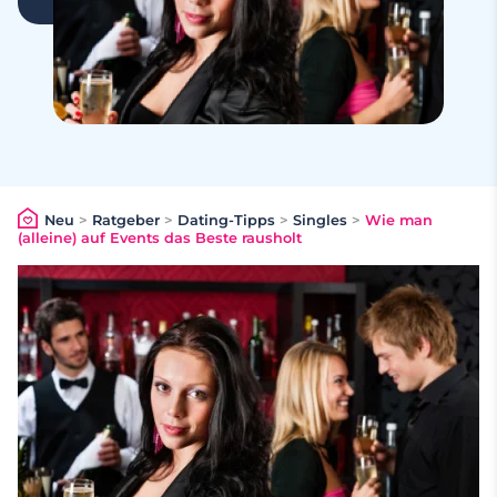
Neu
>
Ratgeber
>
Dating-Tipps
>
Singles
>
Wie man
(alleine) auf Events das Beste rausholt