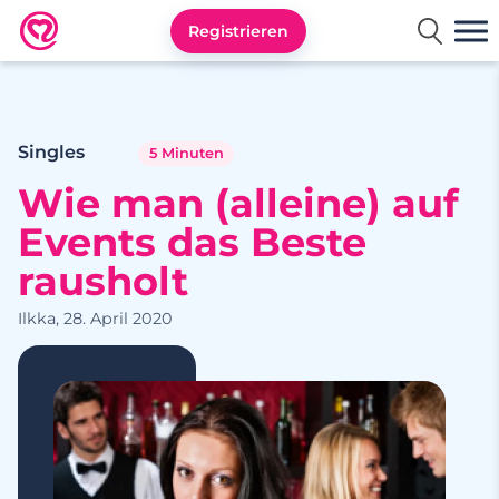
Registrieren
Neu.de
Singles
5 Minuten
Wie man (alleine) auf
Events das Beste
rausholt
Ilkka, 28. April 2020