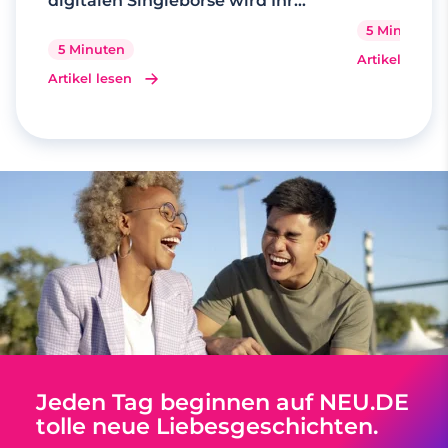
digitalen Singlebörse wird Ihr
Traum wahr
5 Minuten
5 Minuten
Artikel lesen
Artikel lesen
Jeden Tag beginnen auf NEU.DE
tolle neue Liebesgeschichten.